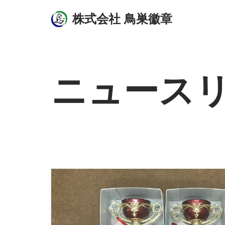
株式会社 鳥巣徽章
コ
ン
テ
ン
ニュース
ツ
へ
ス
キ
ッ
プ