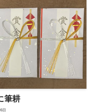
に筆耕
月6日