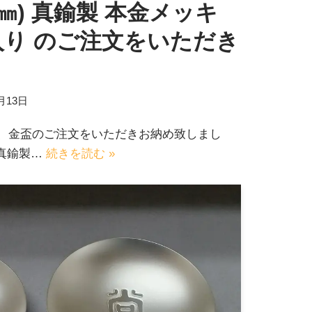
0㎜) 真鍮製 本金メッキ
入り のご注文をいただき
0月13日
、金盃のご注文をいただきお納め致しまし
 真鍮製…
続きを読む »