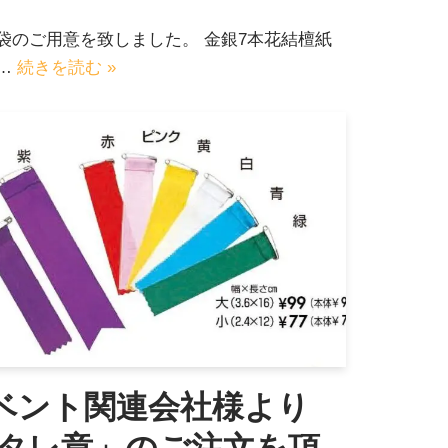
袋のご用意を致しました。 金銀7本花結檀紙
m…
続きを読む »
ベント関連会社様より