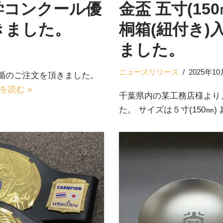
学コンクール優
金盃 五寸(15
きました。
桐箱(紐付き)
ました。
ニュースリリース
2025年1
楯のご注文を頂きました。
を読む »
千葉県内の某工務店様より
た。 サイズは５寸(150㎜)