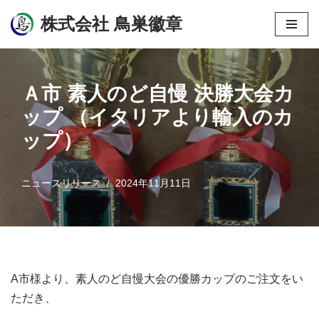
株式会社 鳥巣徽章
コ
ン
テ
Ａ市 素人のど自慢 決勝大会カ
ン
ップ （イタリアより輸入のカ
ツ
へ
ップ）
ス
キ
ニュースリリース
2024年11月11日
ッ
プ
A市様より、素人のど自慢大会の優勝カップのご注文をい
ただき、