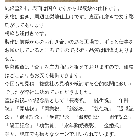
純銀盃2寸。表面は国立ですから16菊紋の仕様です。
菊紋は磨き、周辺は梨地仕上げです。裏面は磨きで文字彫
刻がしてあります。
桐箱も紐付きです。
製作は前職からのお付き合いのある工場で、ずっと仕事を
お願いしているところですので技術・品質は間違えありま
せん。
鳥巣徽章は「盃」を主力商品と捉えておりますので、価格
はどこよりもお安く提供できます。
今回も相見積（複数社の見積を検討する公的機関に多い）
でしたが弊社に決めていただきました。
盃は御祝いの記念品として「長寿祝」「誕生祝」「年齢
祝」「開店祝」「開業祝」「新築祝」「就任祝」「退職記
念」「退団記念」「受賞記念」「叙勲記念」「周年記念」
「竣工記念」「功労賞」「永年勤続表彰」「金婚式」
等々、現在でも様々なシーンで用いられています。