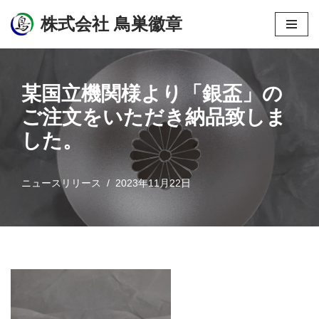
株式会社 鳥巣徽章
コ
ン
テ
某国立機関様より「銀盃」の
ン
ご注文をいただき納品致しま
ツ
へ
した。
ス
キ
ニュースリリース
2023年11月22日
ッ
プ